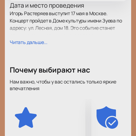
Дата и место проведения
Игорь Растеряев выступит 17 мая в Москве.
Концерт пройдет в Доме культуры имени Зуева по
адресу: ул. Лесная, дом 18. Это событие станет
одним из самых ярких моментов года.
Читать дальше...
О концерте
Игорь Растеряев приглашает всех на свой сольный
вечер. Гости услышат любимые композиции под
Почему выбирают нас
живое звучание гармошки. Его творчество трогает
слушателей разных возрастов, а каждое
Нам важно, чтобы у вас остались только яркие
выступление создает особое настроение. В этот
впечатления
день прозвучат как известные мелодии, так и
свежие номера, которые удивят каждого зрителя.
Билеты на концерт Игоря Растеряева
онлайн
Купить билеты
можно через наш сайт или по