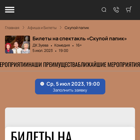
Главная
Афиша и Билеты
Скупой папик
Билеты на спектакль «Скупой папик»
ДК Зуева
Комедия
16+
5 июл. 2023
19:00
МЕРОПРИЯТИИ
НАШИ ПРЕИМУЩЕСТВА
БЛИЖАЙШИЕ МЕРОПРИЯТИЯ
БИЛЕТЫ НА