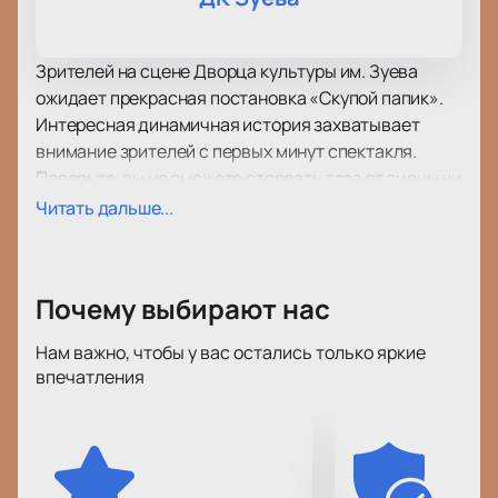
Зрителей на сцене Дворца культуры им. Зуева
ожидает прекрасная постановка «Скупой папик».
Интересная динамичная история захватывает
внимание зрителей с первых минут спектакля.
Поверьте, вы не сможете оторвать глаз от сцены ни
на одну минуту! Развитие сюжета и его
Читать дальше...
хитросплетения заставят вас пристально следить
за судьбой героев и их переживаниями.
Актерская игра, великолепные костюмы,
Почему выбирают нас
интересные декорации, игра света и тени – все это
позволяет с уверенностью назвать спектакль
Нам важно, чтобы у вас остались только яркие
образцом произведения с высочайшим уровнем
впечатления
художественного оформления.
Спектакль «Скупой папик» получил восторженные
отзывы критиков. Поспешите и вы составить
собственное мнение о ней и провести приятный