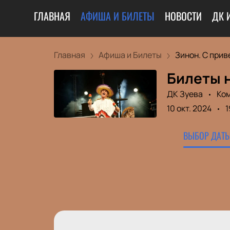
ГЛАВНАЯ
АФИША И БИЛЕТЫ
НОВОСТИ
ДК 
Главная
Афиша и Билеты
Зинон. С приве
Билеты н
ДК Зуева
Ко
10 окт. 2024
1
ВЫБОР ДАТЫ