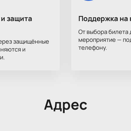
 и защита
Поддержка на 
От выбора билета 
мероприятие — под
через защищённые
телефону.
аняются и
и.
Адрес