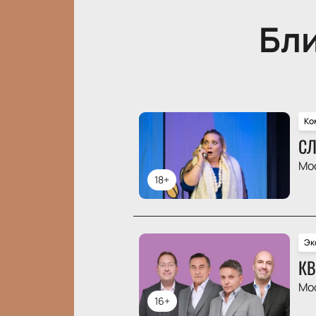
Бл
Ко
СЛ
Мо
18+
Эк
КВ
Мо
16+