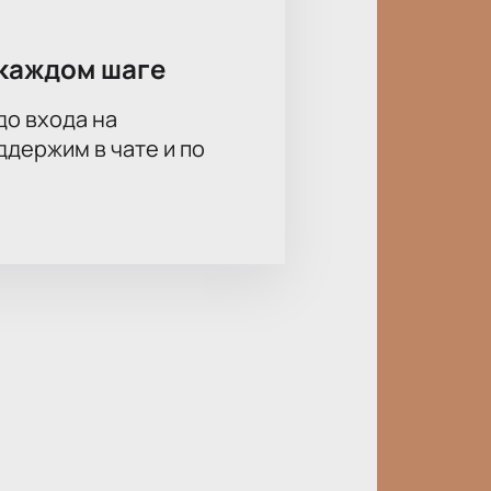
каждом шаге
до входа на
держим в чате и по