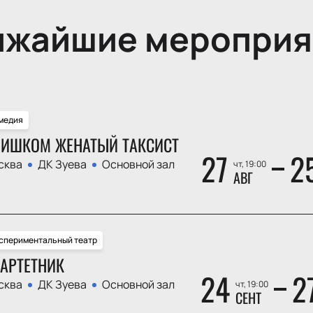
ижайшие мероприя
медия
ИШКОМ ЖЕНАТЫЙ ТАКСИСТ
27
2
сква
ДК Зуева
Основной зал
чт, 19:00
АВГ
спериментальный театр
АРТЕТНИК
24
2
сква
ДК Зуева
Основной зал
чт, 19:00
СЕНТ