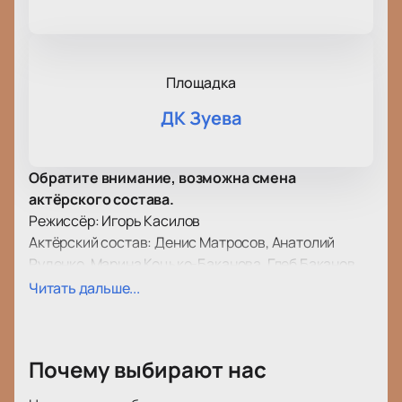
Площадка
ДК Зуева
Обратите внимание, возможна смена
актёрского состава.
Режиссёр: Игорь Касилов
Актёрский состав: Денис Матросов, Анатолий
Руденко, Марина Коцько-Баканова, Глеб Баканов
Спектакль «Сирано Де Бержерак» в исполнении
Читать дальше...
Театра Дениса Матросова — это яркое театральное
событие, которое состоится в ДК Зуева.
Постановка основана на классическом
Почему выбирают нас
произведении Эдмона Ростана, в центре которого
— история о любви, самопожертвовании и поиске