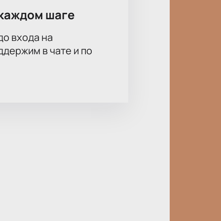
каждом шаге
до входа на
держим в чате и по