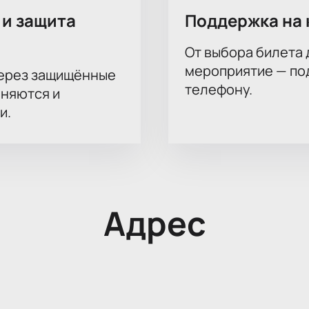
 и защита
Поддержка на 
От выбора билета 
мероприятие — под
через защищённые
телефону.
аняются и
и.
Адрес