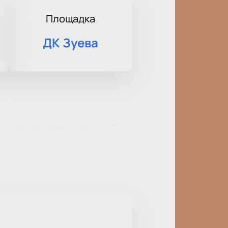
Площадка
ДК Зуева
ких театров пополнилась этой
мя репетиции аккомпаниатор
ия. В спектакле есть фантазия,
авная тема — отношения между