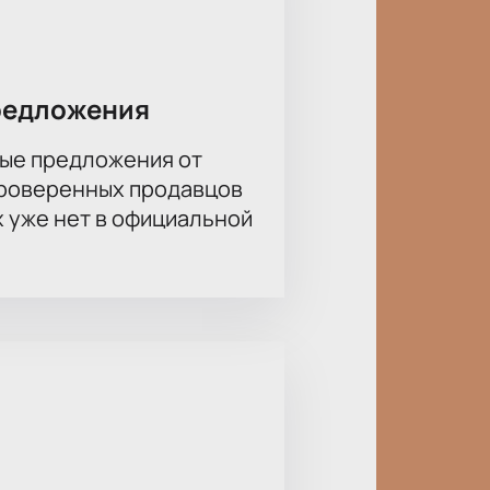
архитектурой в стиле
орудованием.
смотра. Для заказа билетов
редложения
асположению.
ые предложения от
проверенных продавцов
х уже нет в официальной
ов по цене. Стоимость зависит от
 цену билета можно в карточке
мероприятий. Менеджер расскажет
ону.