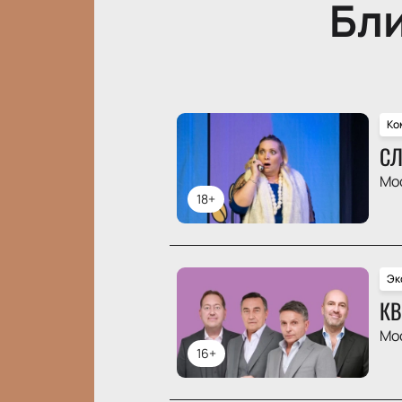
Бл
Ко
СЛ
Мо
18+
Эк
КВ
Мо
16+