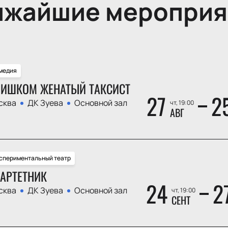
ижайшие мероприя
медия
ИШКОМ ЖЕНАТЫЙ ТАКСИСТ
27
2
сква
ДК Зуева
Основной зал
чт, 19:00
АВГ
спериментальный театр
АРТЕТНИК
24
2
сква
ДК Зуева
Основной зал
чт, 19:00
СЕНТ