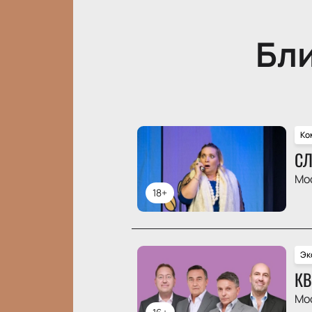
Бл
Ко
СЛ
Мо
18+
Эк
КВ
Мо