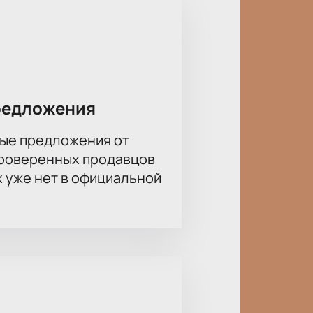
азывают историю о преодолении
те проходят испытания и
ой аудитории.
шая акустика, удобное
редложения
ые предложения от
Швабракадабра» онлайн?
проверенных продавцов
е свободные ряды и сможете
х уже нет в официальной
ть указана на схеме.
ыбирайте места по схеме зала,