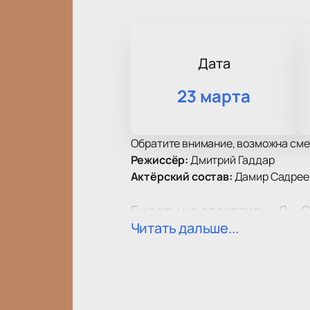
Дата
23 марта
Обратите внимание, возможна сме
Режиссёр:
Дмитрий Гаддар
Актёрский состав:
Дамир Садрее
Билеты на спектакль «Я –
Читать дальше...
В афише театра появился спектакл
сезона и затрагивает тему отноше
зрителей любого возраста. Спекта
Сюжет