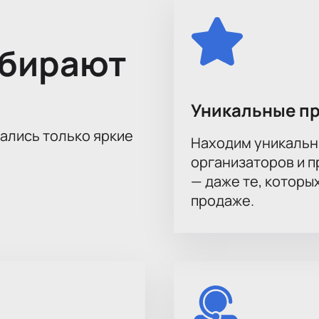
зни двух людей с разными взглядами на мир. На сцене пок
отря на привычки и ожидания общества. Главные герои вмес
и внутреннего роста делает спектакль понятным для широк
ыбирают
им. Зуева по адресу: Москва, ул. Лесная, д. 18. В зале хоро
Уникальные п
 оформление пространства.
тались только яркие
Находим уникальн
а спектакль «Я – Счастье! Преображение, или 
организаторов и 
сайт. Для выбора мест используйте схему зала — вы увидит
— даже те, которы
я или компании. Цена зависит от выбранных мест — стоимос
платой банковской картой.
продаже.
елефону — менеджер поможет выбрать места.
ожно забронировать заранее.
оративных клиентов и небольших компаний.
сразу после оплаты.
 – Счастье! Преображение, или Швабракадабра»
просто: в
тельность спектакля и расписание показов на сайте.