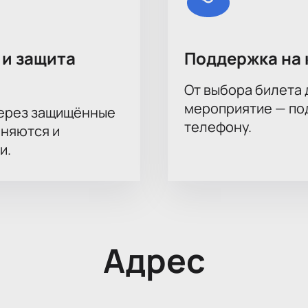
ные условия покупки билетов: коллективные заказы обраб
ожно забронировать отдельные ложи или несколько рядов д
 и защита
Поддержка на 
х пакетов обращайтесь через форму обратной связи или по 
От выбора билета 
мероприятие — под
через защищённые
телефону.
аняются и
и.
Адрес