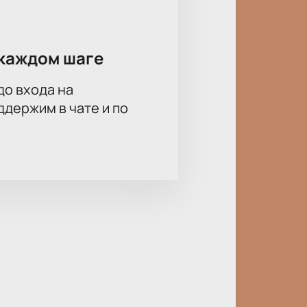
атываются индивидуально с учетом
ля сотрудников или партнеров. По
каждом шаге
телефону.
до входа на
держим в чате и по