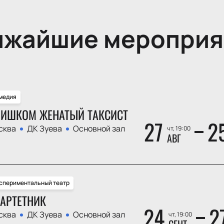
ижайшие мероприя
медия
ИШКОМ ЖЕНАТЫЙ ТАКСИСТ
27
2
сква
ДК Зуева
Основной зал
чт, 19:00
АВГ
спериментальный театр
АРТЕТНИК
24
2
сква
ДК Зуева
Основной зал
чт, 19:00
СЕНТ