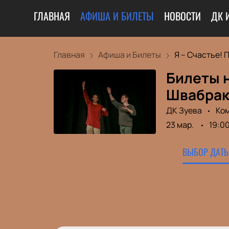
ГЛАВНАЯ
АФИША И БИЛЕТЫ
НОВОСТИ
ДК 
Главная
Афиша и Билеты
Я – Счастье! П
Билеты н
Швабрак
ДК Зуева
Ко
23 мар.
19:0
ВЫБОР ДАТЫ