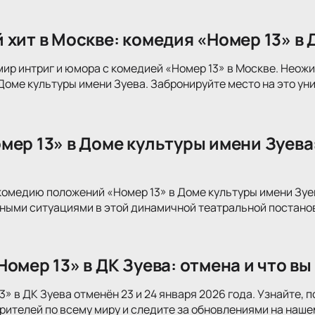
 хит в Москве: комедия «Номер 13» в
мир интриг и юмора с комедией «Номер 13» в Москве. Нео
 Доме культуры имени Зуева. Забронируйте место на это ун
мер 13» в Доме культуры имени Зуева:
комедию положений «Номер 13» в Доме культуры имени Зу
ными ситуациями в этой динамичной театральной постанов
омер 13» в ДК Зуева: отмена и что в
3» в ДК Зуева отменён 23 и 24 января 2026 года. Узнайте,
рителей по всему миру и следите за обновлениями на наше