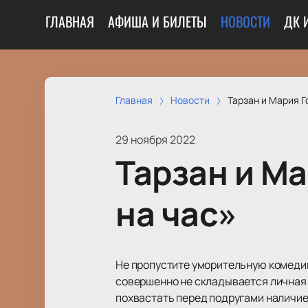
ГЛАВНАЯ
АФИША И БИЛЕТЫ
НОВОСТИ
ДК 
Главная
Новости
Тарзан и Мария Г
29 ноября 2022
Тарзан и М
на час»
Не пропустите уморительную комеди
совершенно не складывается личная 
похвастать перед подругами наличием