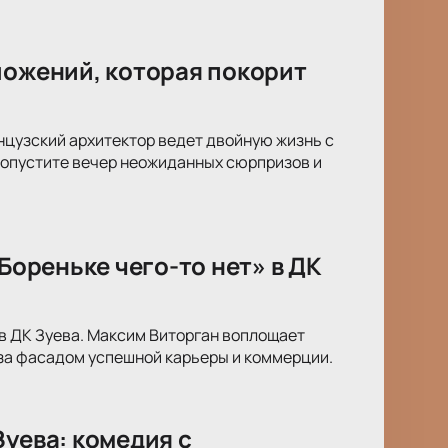
ложений, которая покорит
анцузский архитектор ведет двойную жизнь с
пропустите вечер неожиданных сюрпризов и
Бореньке чего-то нет» в ДК
» в ДК Зуева. Максим Виторган воплощает
 за фасадом успешной карьеры и коммерции.
Зуева: комедия с