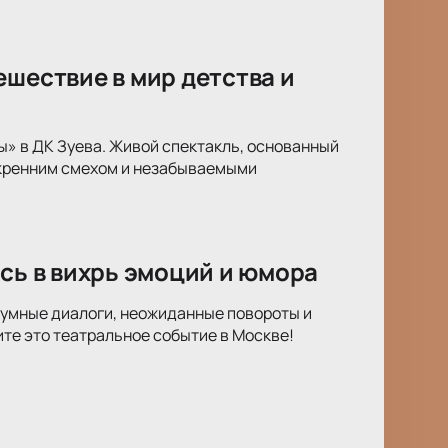
ешествие в мир детства и
ы» в ДК Зуева. Живой спектакль, основанный
скренним смехом и незабываемыми
сь в вихрь эмоций и юмора
оумные диалоги, неожиданные повороты и
те это театральное событие в Москве!