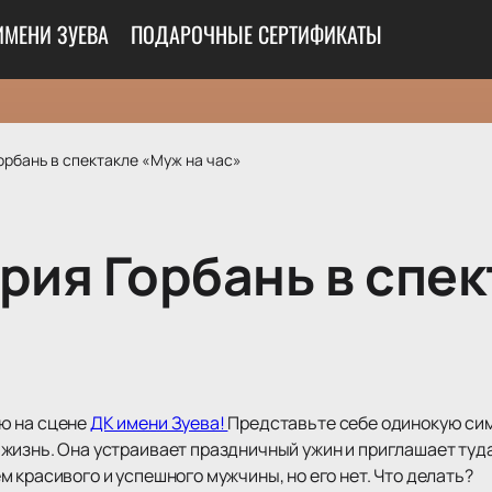
ИМЕНИ ЗУЕВА
ПОДАРОЧНЫЕ СЕРТИФИКАТЫ
орбань в спектакле «Муж на час»
ария Горбань в спе
ю на сцене
ДК имени Зуева!
Представьте себе одинокую сим
жизнь. Она устраивает праздничный ужин и приглашает туд
 красивого и успешного мужчины, но его нет. Что делать?