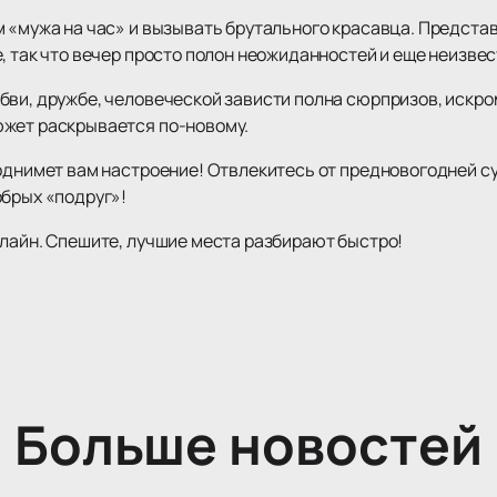
 «мужа на час» и вызывать брутального красавца. Представ
, так что вечер просто полон неожиданностей и еще неизвес
бви, дружбе, человеческой зависти полна сюрпризов, искро
южет раскрывается по-новому.
однимет вам настроение! Отвлекитесь от предновогодней су
обрых «подруг»!
нлайн. Спешите, лучшие места разбирают быстро!
Больше новостей