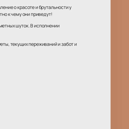
ление о красоте и брутальности у
тно к чему они приведут!
метных шуток. В исполнении
еты, текущих переживаний и забот и