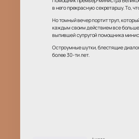
Помощник премьер-министра Великобр
в него прекрасную секретаршу. То, чт
Но томный вечер портит труп, которы
каждым своим действием все больше 
выпившей супругой помощника минист
Остроумные шутки, блестящие диалоги
более 30-ти лет.