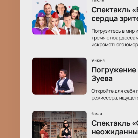
1 июля
Спектакль «
сердца зрит
Погрузитесь в мир 
тремя стюардессами
искрометного юмор
9 июня
Погружение в
Зуева
Откройте для себя г
режиссера, ищущего
6 мая
Спектакль «
неожиданны