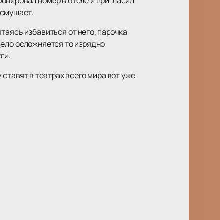
онировал номер в отеле и пригласил
 смущает.
таясь избавиться от него, парочка
дело осложняется то изрядно
ги.
 ставят в театрах всего мира вот уже