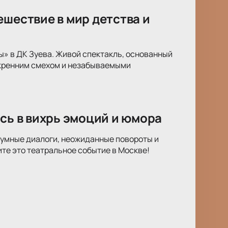
ешествие в мир детства и
ы» в ДК Зуева. Живой спектакль, основанный
скренним смехом и незабываемыми
сь в вихрь эмоций и юмора
оумные диалоги, неожиданные повороты и
те это театральное событие в Москве!