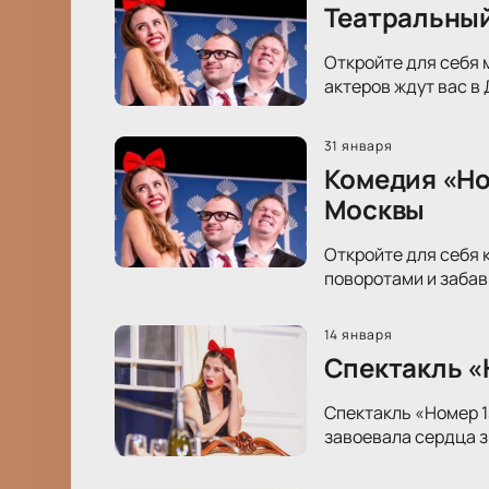
Театральный
Откройте для себя 
актеров ждут вас в
31 января
Комедия «Но
Москвы
Откройте для себя 
поворотами и забав
14 января
Спектакль «Н
Спектакль «Номер 1
завоевала сердца з