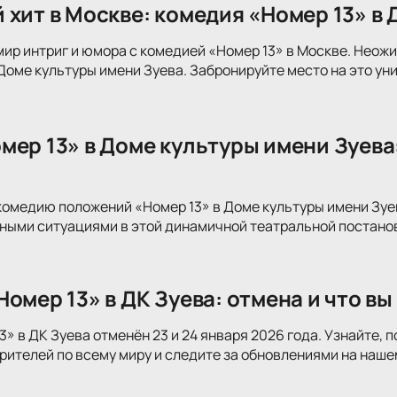
 хит в Москве: комедия «Номер 13» в
мир интриг и юмора с комедией «Номер 13» в Москве. Нео
 Доме культуры имени Зуева. Забронируйте место на это ун
мер 13» в Доме культуры имени Зуева:
комедию положений «Номер 13» в Доме культуры имени Зу
ными ситуациями в этой динамичной театральной постанов
омер 13» в ДК Зуева: отмена и что в
3» в ДК Зуева отменён 23 и 24 января 2026 года. Узнайте,
рителей по всему миру и следите за обновлениями на наше