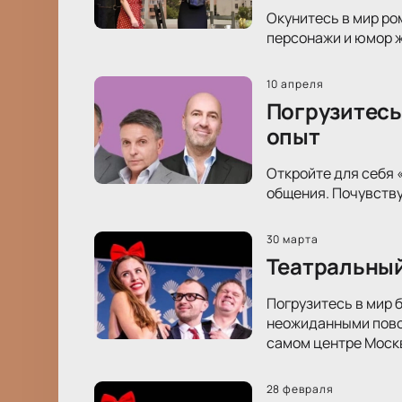
Окунитесь в мир ро
персонажи и юмор ж
10 апреля
Погрузитесь
опыт
Откройте для себя 
общения. Почувству
30 марта
Театральный
Погрузитесь в мир 
неожиданными повор
самом центре Моск
28 февраля