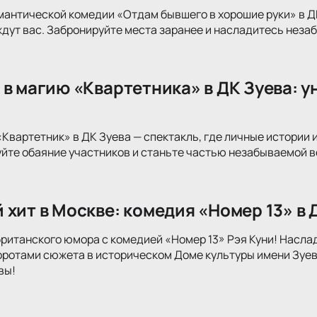
мантической комедии «Отдам бывшего в хорошие руки» в Д
дут вас. Забронируйте места заранее и насладитесь нез
 в магию «Квартетника» в ДК Зуева: 
«Квартетник» в ДК Зуева — спектакль, где личные истории
йте обаяние участников и станьте частью незабываемой в
 хит в Москве: комедия «Номер 13» в
британского юмора с комедией «Номер 13» Рэя Куни! Насл
отами сюжета в историческом Доме культуры имени Зуева
вы!