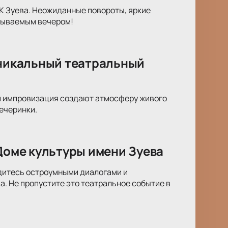
К Зуева. Неожиданные повороты, яркие
абываемым вечером!
уникальный театральный
 и импровизация создают атмосферу живого
ечеринки.
 Доме культуры имени Зуева
адитесь остроумными диалогами и
. Не пропустите это театральное событие в