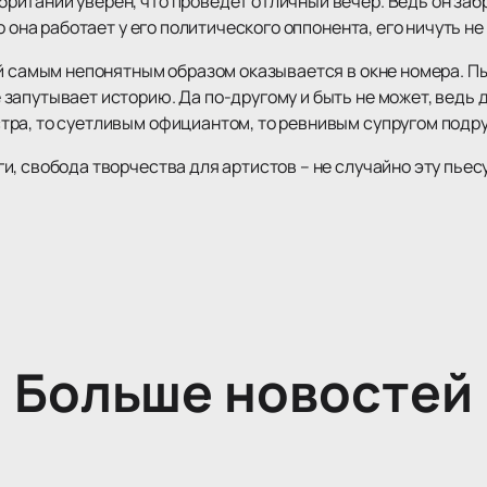
итании уверен, что проведет отличный вечер. Ведь он забр
о она работает у его политического оппонента, его ничуть не
й самым непонятным образом оказывается в окне номера. Пы
запутывает историю. Да по-другому и быть не может, ведь 
ра, то суетливым официантом, то ревнивым супругом подру
, свобода творчества для артистов – не случайно эту пьесу
Больше новостей