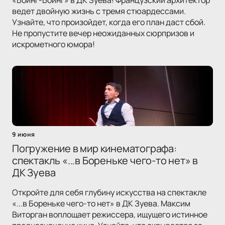
«Боинг-Боинг» в ДК Зуева! Французский архитектор
ведет двойную жизнь с тремя стюардессами.
Узнайте, что произойдет, когда его план даст сбой.
Не пропустите вечер неожиданных сюрпризов и
искрометного юмора!
9 июня
Погружение в мир кинематографа:
спектакль «...в Бореньке чего-то нет» в
ДК Зуева
Откройте для себя глубину искусства на спектакле
«...в Бореньке чего-то нет» в ДК Зуева. Максим
Виторган воплощает режиссера, ищущего истинное