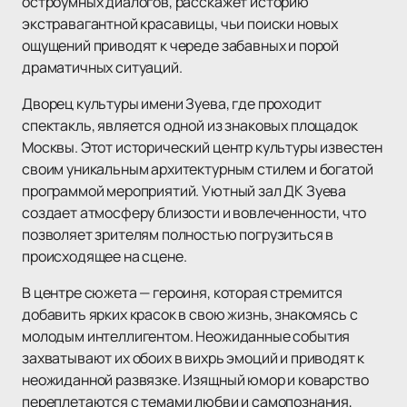
остроумных диалогов, расскажет историю
экстравагантной красавицы, чьи поиски новых
ощущений приводят к череде забавных и порой
драматичных ситуаций.
Дворец культуры имени Зуева, где проходит
спектакль, является одной из знаковых площадок
Москвы. Этот исторический центр культуры известен
своим уникальным архитектурным стилем и богатой
программой мероприятий. Уютный зал ДК Зуева
создает атмосферу близости и вовлеченности, что
позволяет зрителям полностью погрузиться в
происходящее на сцене.
В центре сюжета — героиня, которая стремится
добавить ярких красок в свою жизнь, знакомясь с
молодым интеллигентом. Неожиданные события
захватывают их обоих в вихрь эмоций и приводят к
неожиданной развязке. Изящный юмор и коварство
переплетаются с темами любви и самопознания,