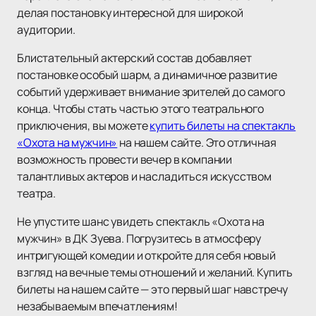
делая постановку интересной для широкой
аудитории.
Блистательный актерский состав добавляет
постановке особый шарм, а динамичное развитие
событий удерживает внимание зрителей до самого
конца. Чтобы стать частью этого театрального
приключения, вы можете
купить билеты на спектакль
«Охота на мужчин»
на нашем сайте. Это отличная
возможность провести вечер в компании
талантливых актеров и насладиться искусством
театра.
Не упустите шанс увидеть спектакль «Охота на
мужчин» в ДК Зуева. Погрузитесь в атмосферу
интригующей комедии и откройте для себя новый
взгляд на вечные темы отношений и желаний. Купить
билеты на нашем сайте — это первый шаг навстречу
незабываемым впечатлениям!