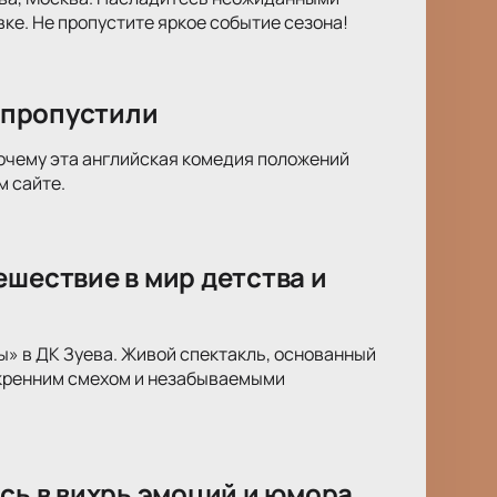
ке. Не пропустите яркое событие сезона!
ы пропустили
 почему эта английская комедия положений
м сайте.
ешествие в мир детства и
ы» в ДК Зуева. Живой спектакль, основанный
скренним смехом и незабываемыми
сь в вихрь эмоций и юмора