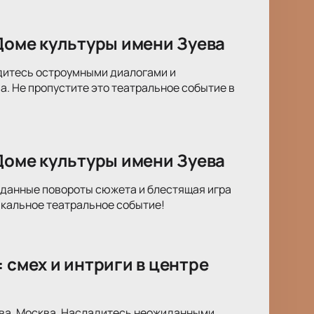
 Доме культуры имени Зуева
адитесь остроумными диалогами и
. Не пропустите это театральное событие в
 Доме культуры имени Зуева
жиданные повороты сюжета и блестящая игра
икальное театральное событие!
 смех и интриги в центре
ева, Москва. Насладитесь неожиданными