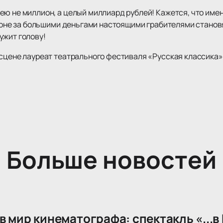
ею не миллион, а целый миллиард рублей! Кажется, что име
огоне за большими деньгами настоящими грабителями становя
ужит голову!
сцене лауреат театрального фестиваля «Русская классика»,
Больше новостей
 мир кинематографа: спектакль «...в 