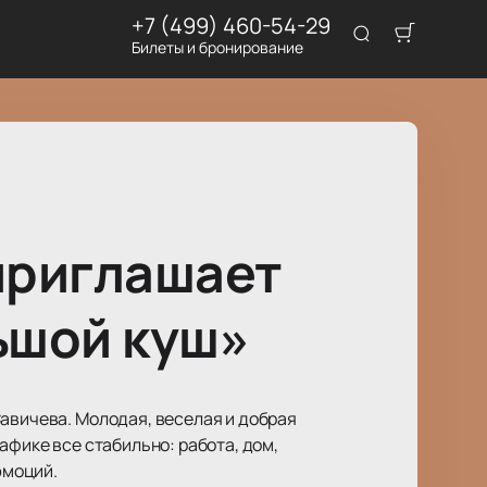
+7 (499) 460-54-29
Билеты и бронирование
приглашает
ьшой куш»
Савичева. Молодая, веселая и добрая
афике все стабильно: работа, дом,
эмоций.