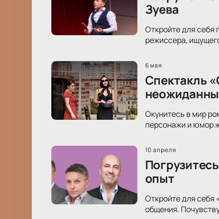
Зуева
Откройте для себя г
режиссера, ищущего
6 мая
Спектакль «
неожиданны
Окунитесь в мир ро
персонажи и юмор ж
10 апреля
Погрузитесь
опыт
Откройте для себя 
общения. Почувству