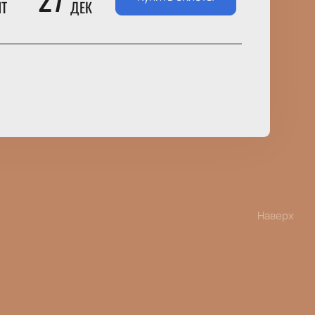
НТ
ДЕК
Наверх