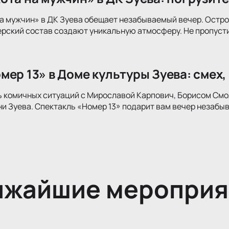
а мужчин» в ДК Зуева обещает незабываемый вечер. Остр
рский состав создают уникальную атмосферу. Не пропусти
ер 13» в Доме культуры Зуева: смех,
ь комичных ситуаций с Мирославой Карпович, Борисом См
и Зуева. Спектакль «Номер 13» подарит вам вечер незабы
ижайшие мероприя