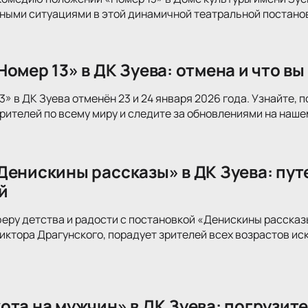
ными ситуациями в этой динамичной театральной постанов
омер 13» в ДК Зуева: отмена и что в
3» в ДК Зуева отменён 23 и 24 января 2026 года. Узнайте,
рителей по всему миру и следите за обновлениями на наше
Денискины рассказы» в ДК Зуева: пут
й
еру детства и радости с постановкой «Денискины рассказ
иктора Драгунского, порадует зрителей всех возрастов и
ота на мужчин» в ДК Зуева: погрузите