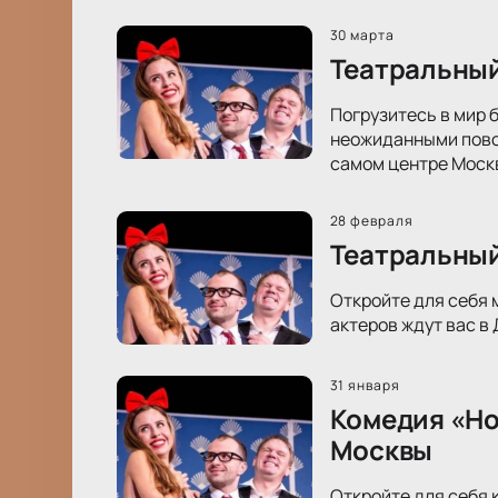
30 марта
Театральный
Погрузитесь в мир 
неожиданными повор
самом центре Моск
28 февраля
Театральный
Откройте для себя 
актеров ждут вас в
31 января
Комедия «Но
Москвы
Откройте для себя 