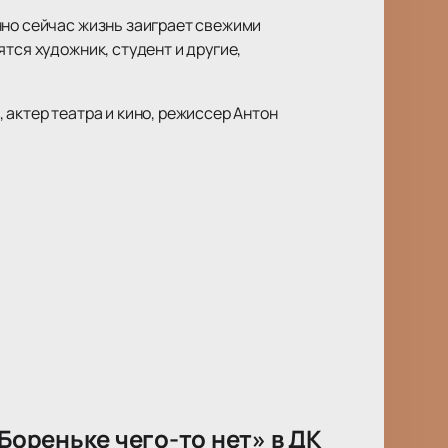
нно сейчас жизнь заиграет свежими
тся художник, студент и другие,
 актер театра и кино, режиссер Антон
Бореньке чего-то нет» в ДК