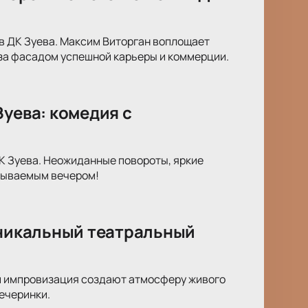
» в ДК Зуева. Максим Виторган воплощает
 за фасадом успешной карьеры и коммерции.
Зуева: комедия с
К Зуева. Неожиданные повороты, яркие
абываемым вечером!
уникальный театральный
 и импровизация создают атмосферу живого
ечеринки.