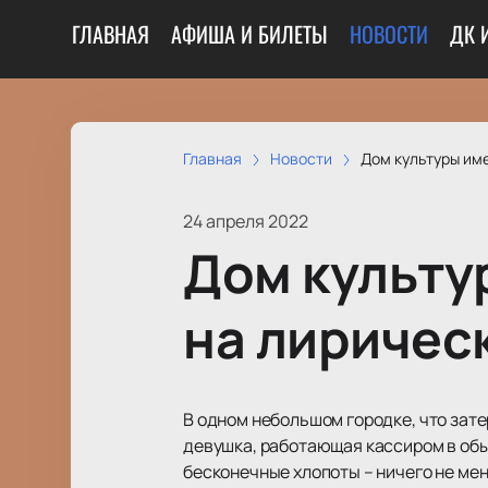
ГЛАВНАЯ
АФИША И БИЛЕТЫ
НОВОСТИ
ДК 
Главная
Новости
Дом культуры им
24 апреля 2022
Дом культу
на лиричес
В одном небольшом городке, что зат
девушка, работающая кассиром в обыч
бесконечные хлопоты – ничего не мен