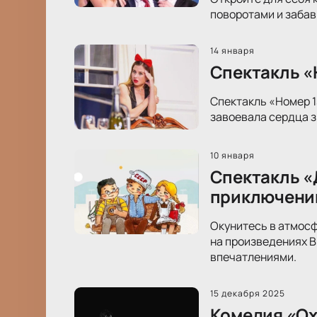
поворотами и забав
14 января
Спектакль «Н
Спектакль «Номер 1
завоевала сердца з
10 января
Спектакль «
приключени
Окунитесь в атмосф
на произведениях В
впечатлениями.
15 декабря 2025
Комедия «Ох