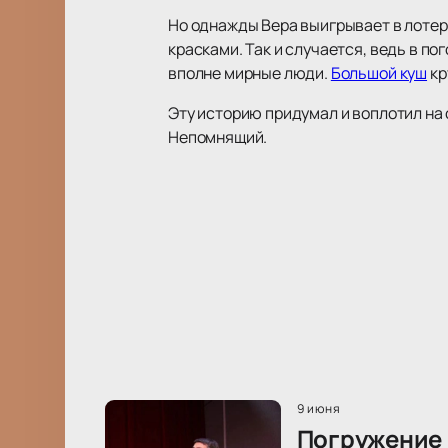
Но однажды Вера выигрывает в лотер
красками. Так и случается, ведь в п
вполне мирные люди.
Большой куш
кр
Эту историю придумал и воплотил на 
Непомнящий.
9 июня
Погружение в