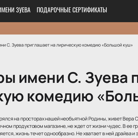
ИМЕНИ ЗУЕВА
ПОДАРОЧНЫЕ СЕРТИФИКАТЫ
ени С. Зуева приглашает на лирическую комедию «Большой куш»
ры имени С. Зуева 
кую комедию «Бол
ерялся на просторах нашей необъятной Родины, живет Вера 
ном продуктовом магазине, не ждет от жизни чудес. В ее гр
яется, жизнь течет однообразно. Не хватает в ней драйва и 